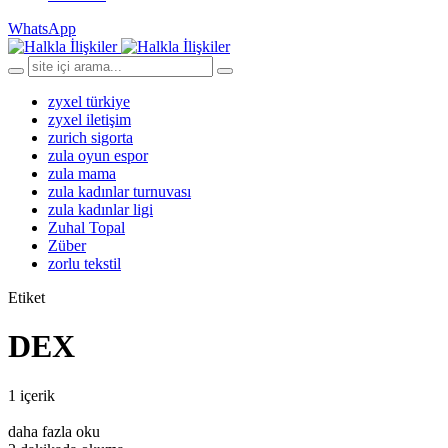
WhatsApp
zyxel türkiye
zyxel iletişim
zurich sigorta
zula oyun espor
zula mama
zula kadınlar turnuvası
zula kadınlar ligi
Zuhal Topal
Züber
zorlu tekstil
Etiket
DEX
1 içerik
daha fazla oku