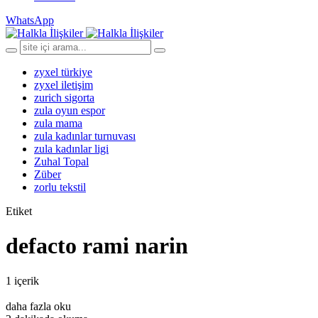
WhatsApp
zyxel türkiye
zyxel iletişim
zurich sigorta
zula oyun espor
zula mama
zula kadınlar turnuvası
zula kadınlar ligi
Zuhal Topal
Züber
zorlu tekstil
Etiket
defacto rami narin
1 içerik
daha fazla oku