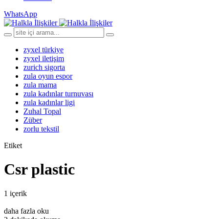
WhatsApp
zyxel türkiye
zyxel iletişim
zurich sigorta
zula oyun espor
zula mama
zula kadınlar turnuvası
zula kadınlar ligi
Zuhal Topal
Züber
zorlu tekstil
Etiket
Csr plastic
1 içerik
daha fazla oku