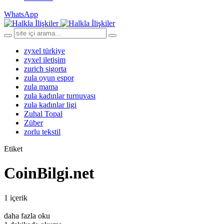
WhatsApp
zyxel türkiye
zyxel iletişim
zurich sigorta
zula oyun espor
zula mama
zula kadınlar turnuvası
zula kadınlar ligi
Zuhal Topal
Züber
zorlu tekstil
Etiket
CoinBilgi.net
1 içerik
daha fazla oku