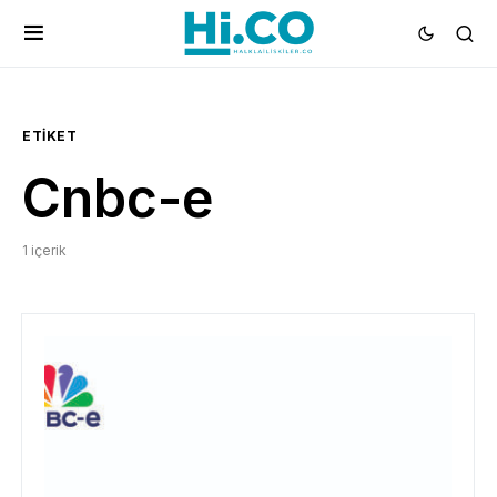
ETIKET
Cnbc-e
1 içerik