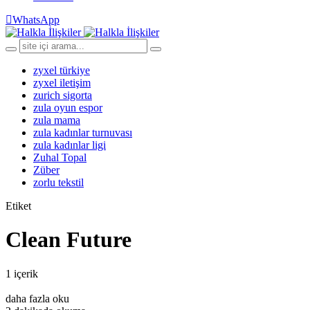
WhatsApp
zyxel türkiye
zyxel iletişim
zurich sigorta
zula oyun espor
zula mama
zula kadınlar turnuvası
zula kadınlar ligi
Zuhal Topal
Züber
zorlu tekstil
Etiket
Clean Future
1 içerik
daha fazla oku