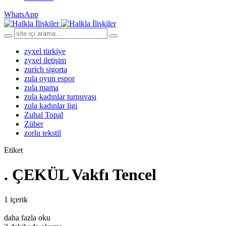
WhatsApp
zyxel türkiye
zyxel iletişim
zurich sigorta
zula oyun espor
zula mama
zula kadınlar turnuvası
zula kadınlar ligi
Zuhal Topal
Züber
zorlu tekstil
Etiket
. ÇEKÜL Vakfı Tencel
1 içerik
daha fazla oku