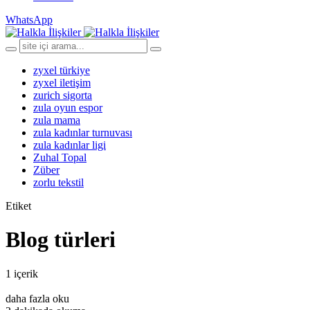
WhatsApp
zyxel türkiye
zyxel iletişim
zurich sigorta
zula oyun espor
zula mama
zula kadınlar turnuvası
zula kadınlar ligi
Zuhal Topal
Züber
zorlu tekstil
Etiket
Blog türleri
1 içerik
daha fazla oku