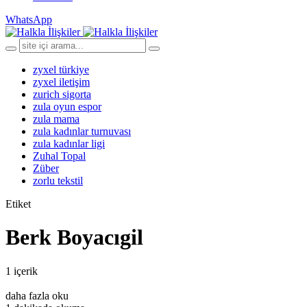
WhatsApp
zyxel türkiye
zyxel iletişim
zurich sigorta
zula oyun espor
zula mama
zula kadınlar turnuvası
zula kadınlar ligi
Zuhal Topal
Züber
zorlu tekstil
Etiket
Berk Boyacıgil
1 içerik
daha fazla oku