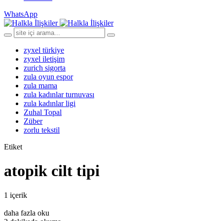
WhatsApp
zyxel türkiye
zyxel iletişim
zurich sigorta
zula oyun espor
zula mama
zula kadınlar turnuvası
zula kadınlar ligi
Zuhal Topal
Züber
zorlu tekstil
Etiket
atopik cilt tipi
1 içerik
daha fazla oku