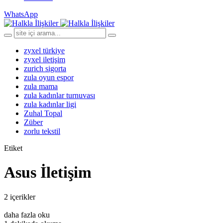
WhatsApp
zyxel türkiye
zyxel iletişim
zurich sigorta
zula oyun espor
zula mama
zula kadınlar turnuvası
zula kadınlar ligi
Zuhal Topal
Züber
zorlu tekstil
Etiket
Asus İletişim
2 içerikler
daha fazla oku