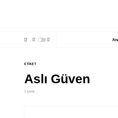
An
ETIKET
Aslı Güven
1 içerik