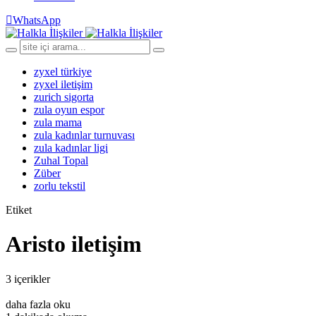
WhatsApp
zyxel türkiye
zyxel iletişim
zurich sigorta
zula oyun espor
zula mama
zula kadınlar turnuvası
zula kadınlar ligi
Zuhal Topal
Züber
zorlu tekstil
Etiket
Aristo iletişim
3 içerikler
daha fazla oku