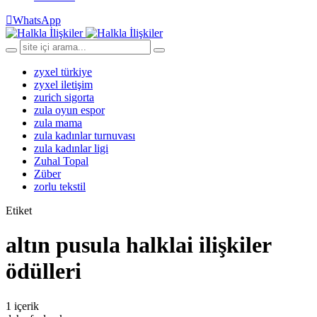
WhatsApp
zyxel türkiye
zyxel iletişim
zurich sigorta
zula oyun espor
zula mama
zula kadınlar turnuvası
zula kadınlar ligi
Zuhal Topal
Züber
zorlu tekstil
Etiket
altın pusula halklai ilişkiler
ödülleri
1 içerik